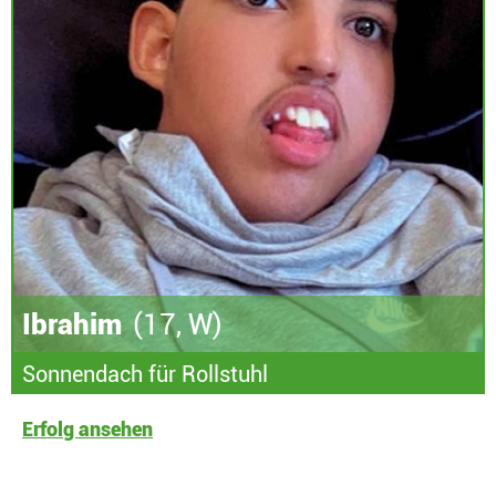
Ibrahim
(17, W)
Sonnendach für Rollstuhl
Erfolg ansehen