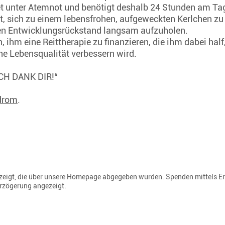
det unter Atemnot und benötigt deshalb 24 Stunden am Tag
rt, sich zu einem lebensfrohen, aufgeweckten Kerlchen zu
nen Entwicklungsrückstand langsam aufzuholen.
 ihm eine Reittherapie zu finanzieren, die ihm dabei half
ne Lebensqualität verbessern wird.
„ICH DANK DIR!“
drom
.
gezeigt, die über unsere Homepage abgegeben wurden. Spenden mittels E
erzögerung angezeigt.