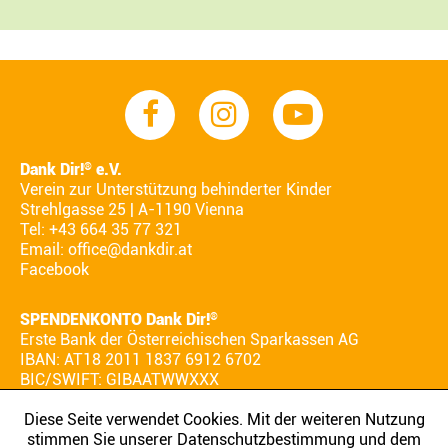
Dank Dir!
e.V.
®
Verein zur Unterstützung behinderter Kinder
Strehlgasse 25 | A-1190 Vienna
Tel: +43 664 35 77 321
Email:
office@dankdir.at
Facebook
SPENDENKONTO Dank Dir!
®
Erste Bank der Österreichischen Sparkassen AG
IBAN: AT18 2011 1837 6912 6702
BIC/SWIFT: GIBAATWWXXX
Diese Seite verwendet Cookies. Mit der weiteren Nutzung
stimmen Sie unserer Datenschutzbestimmung und dem
AGB
IMPRESSUM
DATENSCHUTZ