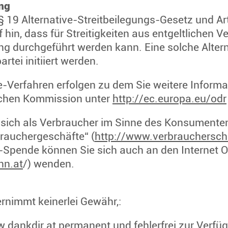
ung
§ 19 Alternative-Streitbeilegungs-Gesetz und Ar
hin, dass für Streitigkeiten aus entgeltlichen V
ung durchgeführt werden kann. Eine solche Alter
rtei initiiert werden.
e-Verfahren erfolgen zu dem Sie weitere Informa
chen Kommission unter
http://ec.europa.eu/odr
e sich als Verbraucher im Sinne des Konsument
brauchergeschäfte“ (
http://www.verbraucherschl
ne-Spende können Sie sich auch an den Interne
n.at
/) wenden.
rnimmt keinerlei Gewähr,:
.dankdir.at permanent und fehlerfrei zur Verfüg