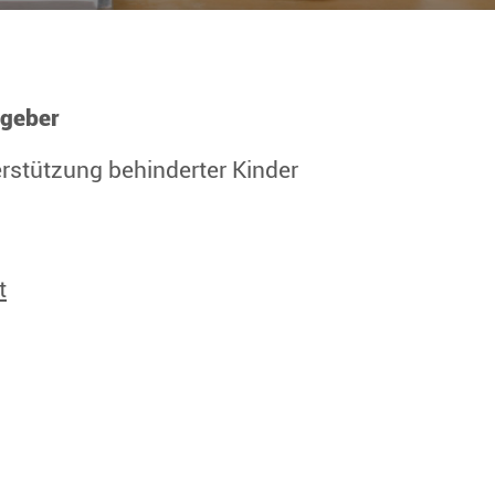
sgeber
erstützung behinderter Kinder
t