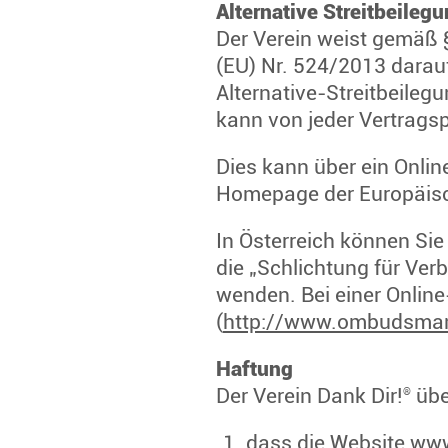
Alternative Streitbeileg
Der Verein weist gemäß 
(EU) Nr. 524/2013 darauf 
Alternative-Streitbeileg
kann von jeder Vertragspa
Dies kann über ein Onlin
Homepage der Europäis
In Österreich können Si
die „Schlichtung für Ver
wenden. Bei einer Onli
(
http://www.ombudsman
Haftung
Der Verein Dank Dir!
übe
®
dass die Website www