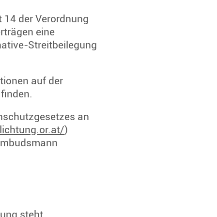
t 14 der Verordnung
erträgen eine
native-Streitbeilegung
tionen auf der
finden.
enschutzgesetzes an
ichtung.or.at/
)
t Ombudsmann
ung steht,