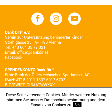
Dank Dir!
e.V.
®
Verein zur Unterstützung behinderter Kinder
Strehlgasse 25 | A-1190 Vienna
Tel: +43 664 35 77 321
Email:
office@dankdir.at
Facebook
SPENDENKONTO Dank Dir!
®
Erste Bank der Österreichischen Sparkassen AG
IBAN: AT18 2011 1837 6912 6702
BIC/SWIFT: GIBAATWWXXX
Diese Seite verwendet Cookies. Mit der weiteren Nutzung
stimmen Sie unserer Datenschutzbestimmung und dem
AGB
IMPRESSUM
DATENSCHUTZ
Einsatz von Cookies zu.
OK