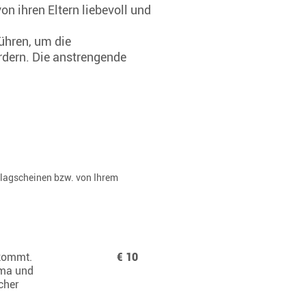
n ihren Eltern liebevoll und
führen, um die
ördern. Die anstrengende
rlagscheinen bzw. von Ihrem
ekommt.
€ 10
ama und
cher