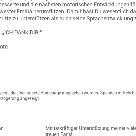
esserte und die nächsten motorischen Entwicklungen fö
hwester Emilia herumflitzen. Damit hast Du wesentlich d
itte zu unterstützen als auch seine Sprachentwicklung z
u: „ICH DANK DIR!“
rom
.
gezeigt, die über unsere Homepage abgegeben wurden. Spenden mittels E
erzögerung angezeigt.
tan
Mit tatkräftiger Unterstützung meiner viel
treuen Fans!