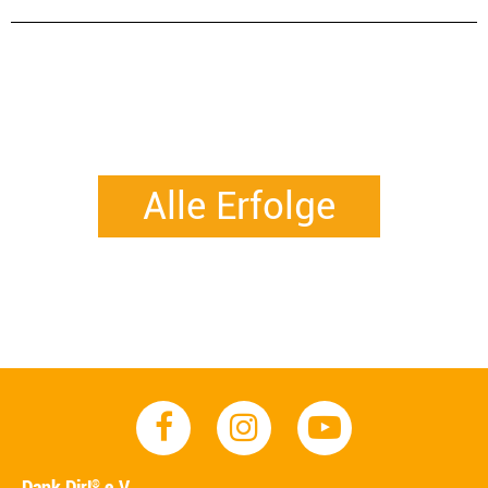
Alle Erfolge
Dank Dir!
e.V.
®