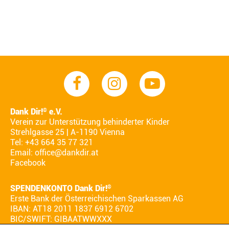
Dank Dir!
e.V.
®
Verein zur Unterstützung behinderter Kinder
Strehlgasse 25 | A-1190 Vienna
Tel: +43 664 35 77 321
Email:
office@dankdir.at
Facebook
SPENDENKONTO Dank Dir!
®
Erste Bank der Österreichischen Sparkassen AG
IBAN: AT18 2011 1837 6912 6702
BIC/SWIFT: GIBAATWWXXX