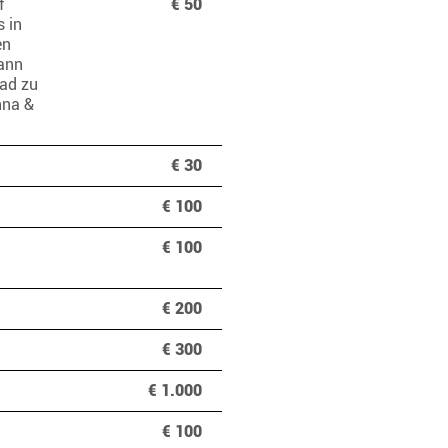
f
€ 50
s in
en
dann
ad zu
nna &
€ 30
€ 100
€ 100
€ 200
€ 300
€ 1.000
€ 100