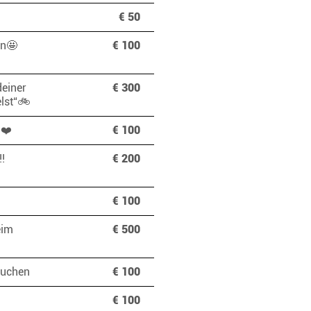
€ 50
ren🤩
€ 100
deiner
€ 300
delst“🚲
😁❤️
€ 100
e!!
€ 200
€ 100
eim
€ 500
esuchen
€ 100
€ 100