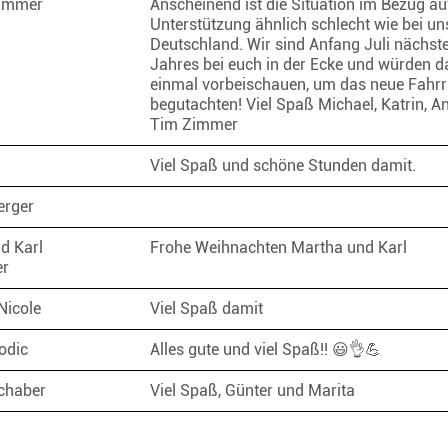
Zimmer
Anscheinend ist die Situation im Bezug au
Unterstützung ähnlich schlecht wie bei un
Deutschland. Wir sind Anfang Juli nächst
Jahres bei euch in der Ecke und würden 
einmal vorbeischauen, um das neue Fahrr
begutachten! Viel Spaß Michael, Katrin, A
Tim Zimmer
Viel Spaß und schöne Stunden damit.
erger
d Karl
Frohe Weihnachten Martha und Karl
er
Nicole
Viel Spaß damit
godic
Alles gute und viel Spaß!! 😃👌💪
schaber
Viel Spaß, Günter und Marita