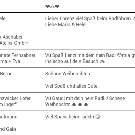
❤️🚴❤️
elei
Lieber Lorenz viel Spaß beim Radfahren. A
Liebe Maria & Helei
r Aschaber
Atelier GmbH
enate Fernsebner
Vü Spaß Lenzi mit dein nein Radl 😍mia g
Oma + Eva
ins scho auf dein Besuch 🚲
 Bernd
Schöne Weihnachten
Viel Spaß und alles Gute!
nzwicker Lofer
Vü Gaudi mit dein nein Radl !! Schene
m inger"
Weihnochtn 🎄 🎄 🎄
aufmann
Viel Spass beim radeln 😊
nd Gabi