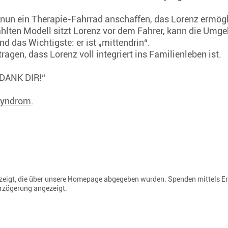
 nun ein Therapie-Fahrrad anschaffen, das Lorenz ermögl
ählten Modell sitzt Lorenz vor dem Fahrer, kann die U
d das Wichtigste: er ist „mittendrin“.
agen, dass Lorenz voll integriert ins Familienleben ist.
H DANK DIR!“
Syndrom
.
gezeigt, die über unsere Homepage abgegeben wurden. Spenden mittels E
erzögerung angezeigt.