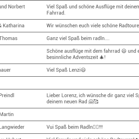
und Norbert
Viel Spaß und schöne Ausflüge mit deine
Fahrrad.
 & Katharina
Wir wünschen euch viele schöne Radtour
 Thomas
Ganz viel Spaß beim radln....
Schöne ausflüge mit dem fahrrad 😃 und 
besinnliche Adventszeit 🎄!
mauer
Viel Spaß Lenzi😃
Preindl
Lieber Lorenz, ich wünsche dir ganz viel 
deinem neuen Rad 🤗🥰
 Martin
 Langwieder
Vui Spaß beim Radln🚵‍♀️!!!