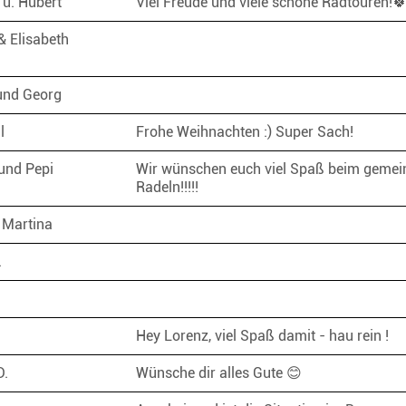
 u. Hubert
Viel Freude und viele schöne Radtouren!
& Elisabeth
r
und Georg
gl
Frohe Weihnachten :) Super Sach!
und Pepi
Wir wünschen euch viel Spaß beim geme
Radeln!!!!!
 Martina
.
Hey Lorenz, viel Spaß damit - hau rein !
D.
Wünsche dir alles Gute 😊