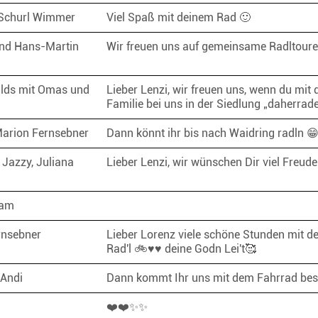
 Schurl Wimmer
Viel Spaß mit deinem Rad 🙂
nd Hans-Martin
Wir freuen uns auf gemeinsame Radltou
r
lds mit Omas und
Lieber Lenzi, wir freuen uns, wenn du mit 
Familie bei uns in der Siedlung „daherra
arion Fernsebner
Dann könnt ihr bis nach Waidring radln 
 Jazzy, Juliana
Lieber Lenzi, wir wünschen Dir viel Freud
e
Fam
rnsebner
Lieber Lorenz viele schöne Stunden mit d
Rad'l 🚲♥️♥️ deine Godn Lei't🥰
 Andi
Dann kommt Ihr uns mit dem Fahrrad b
❤️❤️✨✨