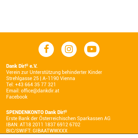
Dank Dir!
e.V.
®
Verein zur Unterstützung behinderter Kinder
Strehlgasse 25 | A-1190 Vienna
Tel: +43 664 35 77 321
Email:
office@dankdir.at
Facebook
SPENDENKONTO Dank Dir!
®
Erste Bank der Österreichischen Sparkassen AG
IBAN: AT18 2011 1837 6912 6702
BIC/SWIFT: GIBAATWWXXX