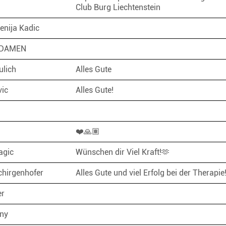
Club Burg Liechtenstein
Senija Kadic
 DAMEN
ulich
Alles Gute
vic
Alles Gute!
❤️🙏🏽
lagic
Wünschen dir Viel Kraft!🫶
chirgenhofer
Alles Gute und viel Erfolg bei der Therapi
er
rny