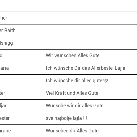
a
cher
er Raith
lsnigg
ic
Wir wünschen Alles Gute
Maria
Ich wünsche Dir das Allerbeste, Lajla!
Ich wünsche dir alles gute 🩷
ter
Viel Kraft und Alles Gute
ljac
Wünsche wir dir alles Gute
ester
sve najbolje lajla !!!
urane
Wünschen dir Alles Gute