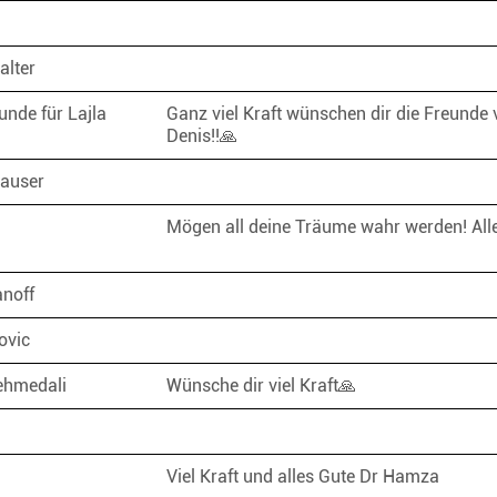
alter
unde für Lajla
Ganz viel Kraft wünschen dir die Freunde 
Denis!!🙏
hauser
i
Mögen all deine Träume wahr werden! Alle
anoff
kovic
ehmedali
Wünsche dir viel Kraft🙏
a
Viel Kraft und alles Gute Dr Hamza