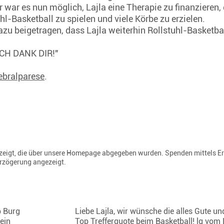
r war es nun möglich, Lajla eine Therapie zu finanzieren, 
uhl-Basketball zu spielen und viele Körbe zu erzielen.
zu beigetragen, dass Lajla weiterhin Rollstuhl-Basketbal
 "ICH DANK DIR!"
rebralparese
.
gezeigt, die über unsere Homepage abgegeben wurden. Spenden mittels E
erzögerung angezeigt.
b Burg
Liebe Lajla, wir wünsche die alles Gute un
tein
Top Trefferquote beim Basketball! lg vom 