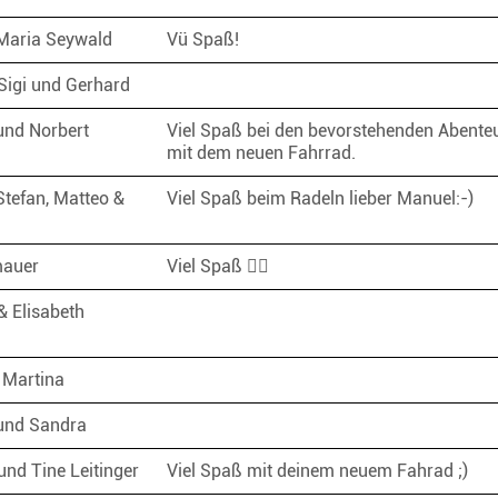
 Maria Seywald
Vü Spaß!
 Sigi und Gerhard
und Norbert
Viel Spaß bei den bevorstehenden Abente
mit dem neuen Fahrrad.
Stefan, Matteo &
Viel Spaß beim Radeln lieber Manuel:-)
mauer
Viel Spaß 🚵‍♂️
& Elisabeth
r
 Martina
 und Sandra
nd Tine Leitinger
Viel Spaß mit deinem neuem Fahrad ;)