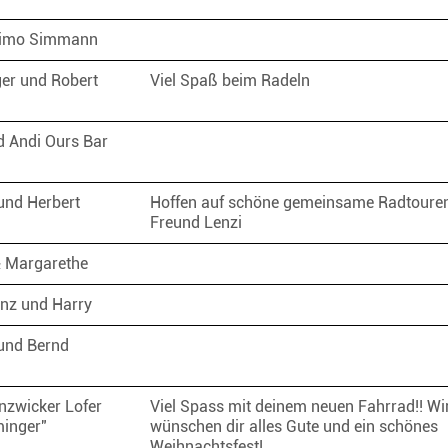
Timo Simmann
ger und Robert
Viel Spaß beim Radeln
d Andi Ours Bar
 und Herbert
Hoffen auf schöne gemeinsame Radtouren
Freund Lenzi
& Margarethe
ranz und Harry
und Bernd
nzwicker Lofer
Viel Spass mit deinem neuen Fahrrad!! Wi
minger"
wünschen dir alles Gute und ein schönes
Weihnachtsfest!