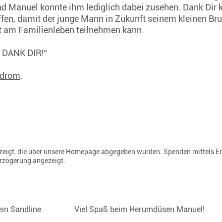
nd Manuel konnte ihm lediglich dabei zusehen. Dank Dir
fen, damit der junge Mann in Zukunft seinem kleinen Br
rt am Familienleben teilnehmen kann.
CH DANK DIR!“
ndrom
.
gezeigt, die über unsere Homepage abgegeben wurden. Spenden mittels E
erzögerung angezeigt.
ein Sandline
Viel Spaß beim Herumdüsen Manuel!