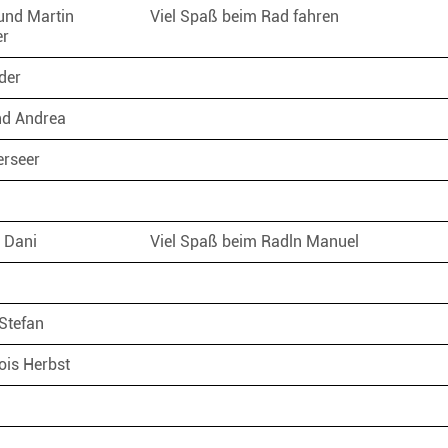
 und Martin
Viel Spaß beim Rad fahren
er
ider
nd Andrea
erseer
 Dani
Viel Spaß beim Radln Manuel
Stefan
Lois Herbst