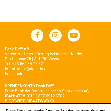
Dank Dir!
e.V.
®
Verein zur Unterstützung behinderter Kinder
Strehlgasse 25 | A-1190 Vienna
Tel: +43 664 35 77 321
Email:
office@dankdir.at
Facebook
SPENDENKONTO Dank Dir!
®
Erste Bank der Österreichischen Sparkassen AG
IBAN: AT18 2011 1837 6912 6702
BIC/SWIFT: GIBAATWWXXX
Diese Seite verwendet Cookies. Mit der weiteren Nutzung