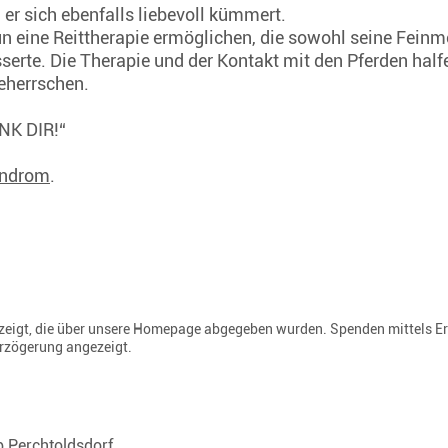
er sich ebenfalls liebevoll kümmert.
n eine Reittherapie ermöglichen, die sowohl seine Feinmo
sserte. Die Therapie und der Kontakt mit den Pferden ha
beherrschen.
ANK DIR!“
yndrom
.
gezeigt, die über unsere Homepage abgegeben wurden. Spenden mittels E
erzögerung angezeigt.
b Perchtoldsdorf