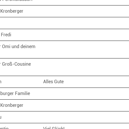
 Kronberger
 Fredi
r Omi und deinem
r Groß-Cousine
an
Alles Gute
burger Familie
 Kronberger
iu
entin
Viel Glück!