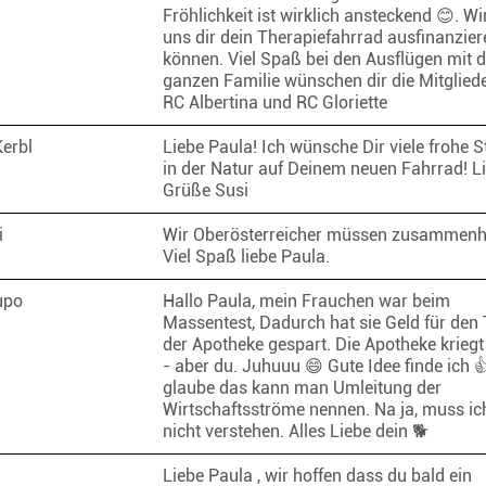
Fröhlichkeit ist wirklich ansteckend 😊. Wi
uns dir dein Therapiefahrrad ausfinanzier
können. Viel Spaß bei den Ausflügen mit d
ganzen Familie wünschen dir die Mitglied
RC Albertina und RC Gloriette
Kerbl
Liebe Paula! Ich wünsche Dir viele frohe 
in der Natur auf Deinem neuen Fahrrad! L
Grüße Susi
i
Wir Oberösterreicher müssen zusammenh
Viel Spaß liebe Paula.
Lupo
Hallo Paula, mein Frauchen war beim
Massentest, Dadurch hat sie Geld für den 
der Apotheke gespart. Die Apotheke kriegt
- aber du. Juhuuu 😄 Gute Idee finde ich 
glaube das kann man Umleitung der
Wirtschaftsströme nennen. Na ja, muss ich
nicht verstehen. Alles Liebe dein 🐕
Liebe Paula , wir hoffen dass du bald ein