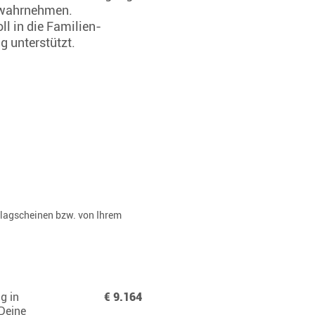
g wahrnehmen.
ll in die Familien-
g unterstützt.
rlagscheinen bzw. von Ihrem
g in
€ 9.164
 Deine