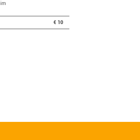
 im
€ 10