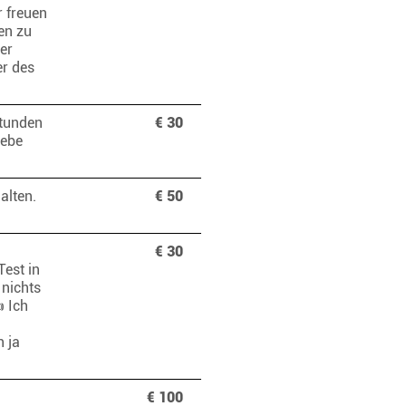
r freuen
en zu
er
er des
Stunden
€ 30
iebe
alten.
€ 50
€ 30
Test in
 nichts
 Ich
 ja
€ 100