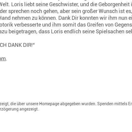
elt. Loris liebt seine Geschwister, und die Geborgenheit i
eder sprechen noch gehen, aber sein großer Wunsch ist es,
e Hand nehmen zu können. Dank Dir konnten wir ihm nun e
motorik verbesserte und ihm somit das Greifen von Gegen
zu beigetragen, dass Loris endlich seine Spielsachen s
 „ICH DANK DIR!“
om
.
gezeigt, die über unsere Homepage abgegeben wurden. Spenden mittels E
erzögerung angezeigt.