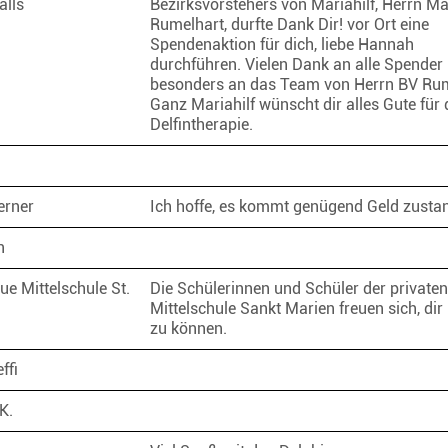
alls
Bezirksvorstehers von Mariahilf, Herrn M
Rumelhart, durfte Dank Dir! vor Ort eine
Spendenaktion für dich, liebe Hannah
durchführen. Vielen Dank an alle Spender
besonders an das Team von Herrn BV Rum
Ganz Mariahilf wünscht dir alles Gute für 
Delfintherapie.
erner
Ich hoffe, es kommt genügend Geld zust
n
ue Mittelschule St.
Die Schülerinnen und Schüler der private
Mittelschule Sankt Marien freuen sich, dir
zu können.
effi
 K.