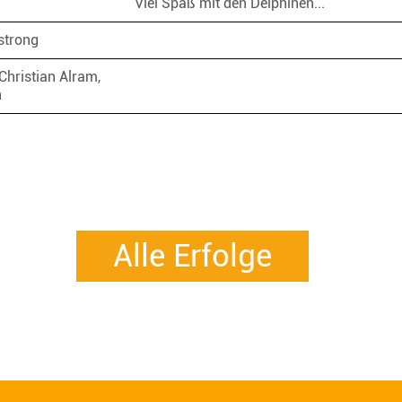
.
Viel Spaß mit den Delphinen...
strong
Christian Alram,
n
Alle Erfolge