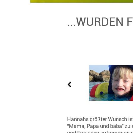
...WURDEN 
Hannahs größter Wunsch ist, 
"Mama, Papa und baba" zu ar
und Freunden zu kommunizier