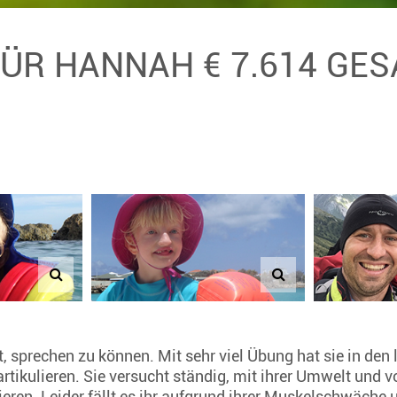
FÜR HANNAH € 7.614 GE
sprechen zu können. Mit sehr viel Übung hat sie in den l
tikulieren. Sie versucht ständig, mit ihrer Umwelt und v
en. Leider fällt es ihr aufgrund ihrer Muskelschwäche 