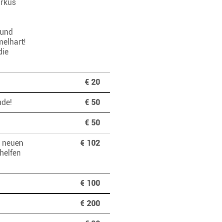
arkus
 und
elhart!
die
€ 20
ande!
€ 50
€ 50
n neuen
€ 102
 helfen
€ 100
€ 200