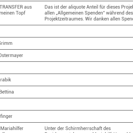
TRANSFER aus
Das ist der aliquote Anteil für dieses Proje
meinen Topf
allen „Allgemeinen Spenden“ während des
Projektzeitraumes. Wir danken allen Spe
f
Grimm
 Ostermayer
Hrabik
Bettina
öfinger
Mariahilfer
Unter der Schirmherrschaft des