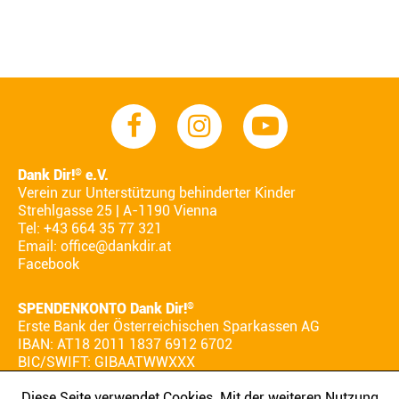
Dank Dir!
e.V.
®
Verein zur Unterstützung behinderter Kinder
Strehlgasse 25 | A-1190 Vienna
Tel: +43 664 35 77 321
Email:
office@dankdir.at
Facebook
SPENDENKONTO Dank Dir!
®
Erste Bank der Österreichischen Sparkassen AG
IBAN: AT18 2011 1837 6912 6702
BIC/SWIFT: GIBAATWWXXX
Diese Seite verwendet Cookies. Mit der weiteren Nutzung