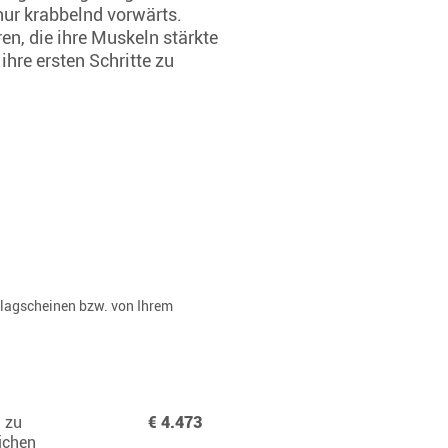
 nur krabbelnd vorwärts.
en, die ihre Muskeln stärkte
hre ersten Schritte zu
rlagscheinen bzw. von Ihrem
n zu
€ 4.473
ichen