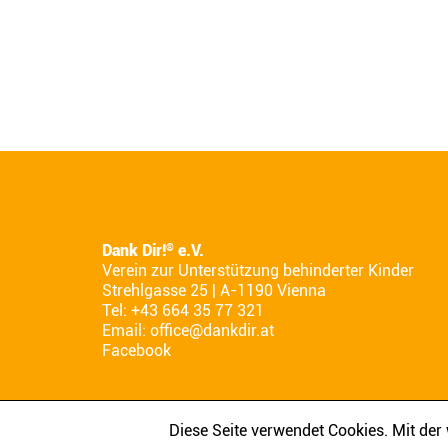
Dank Dir!
e.V.
®
Verein zur Unterstützung behinderter Kinder
Strehlgasse 25 | A-1190 Vienna
Tel: +43 664 35 77 321
Email:
office@dankdir.at
Facebook
Diese Seite verwendet Cookies. Mit de