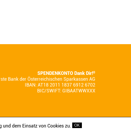
SPENDENKONTO Dank Dir!
®
rste Bank der Österreichischen Sparkassen AG
IBAN: AT18 2011 1837 6912 6702
BIC/SWIFT: GIBAATWWXXX
g und dem Einsatz von Cookies zu.
OK