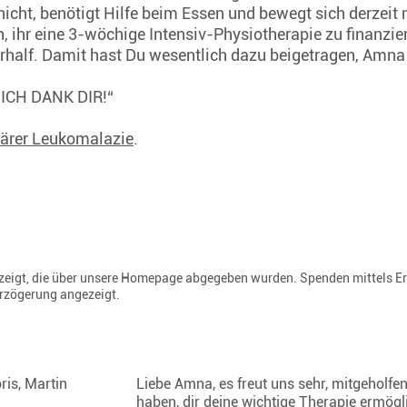
nicht, benötigt Hilfe beim Essen und bewegt sich derzeit
 ihr eine 3-wöchige Intensiv-Physiotherapie zu finanzier
erhalf. Damit hast Du wesentlich dazu beigetragen, Amna i
 „ICH DANK DIR!“
lärer Leukomalazie
.
gezeigt, die über unsere Homepage abgegeben wurden. Spenden mittels E
erzögerung angezeigt.
ris, Martin
Liebe Amna, es freut uns sehr, mitgeholfe
haben, dir deine wichtige Therapie ermögl