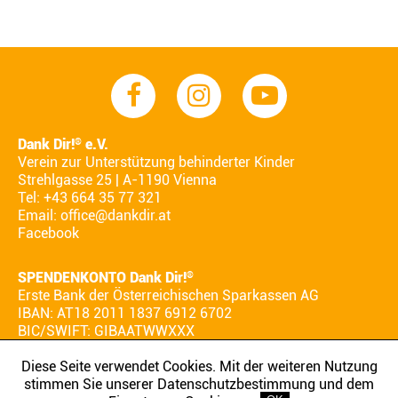
Dank Dir!
e.V.
®
Verein zur Unterstützung behinderter Kinder
Strehlgasse 25 | A-1190 Vienna
Tel: +43 664 35 77 321
Email:
office@dankdir.at
Facebook
SPENDENKONTO Dank Dir!
®
Erste Bank der Österreichischen Sparkassen AG
IBAN: AT18 2011 1837 6912 6702
BIC/SWIFT: GIBAATWWXXX
Diese Seite verwendet Cookies. Mit der weiteren Nutzung
stimmen Sie unserer Datenschutzbestimmung und dem
AGB
IMPRESSUM
DATENSCHUTZ