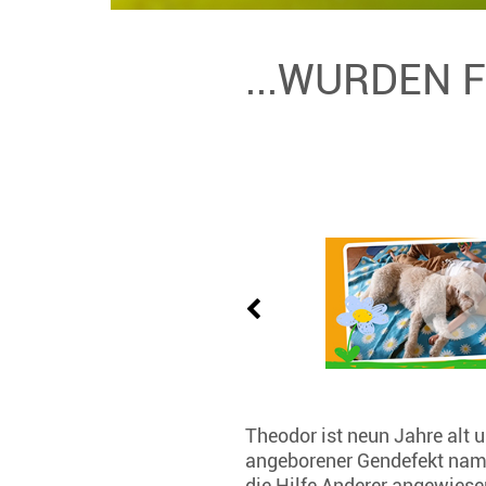
...WURDEN 
Theodor ist neun Jahre alt 
angeborener Gendefekt namen
die Hilfe Anderer angewiese