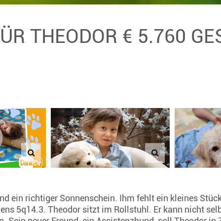
FÜR THEODOR € 5.760 G
und ein richtiger Sonnenschein. Ihm fehlt ein kleines St
s 5q14.3. Theodor sitzt im Rollstuhl. Er kann nicht sel
n. Sein neuer Freund, ein Assistenzhund, soll Theodor in