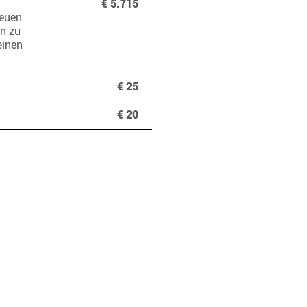
€ 5.715
reuen
en zu
einen
€ 25
€ 20