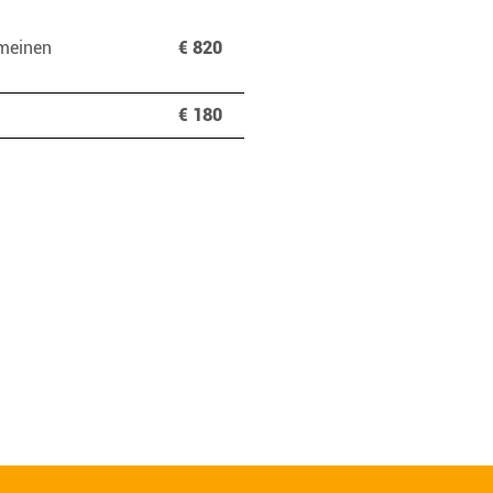
meinen
€ 820
€ 180