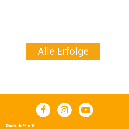
Alle Erfolge
Dank Dir!
e.V.
®