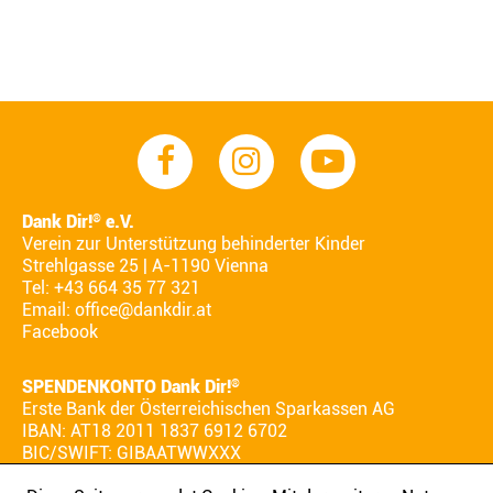
Dank Dir!
e.V.
®
Verein zur Unterstützung behinderter Kinder
Strehlgasse 25 | A-1190 Vienna
Tel: +43 664 35 77 321
Email:
office@dankdir.at
Facebook
SPENDENKONTO Dank Dir!
®
Erste Bank der Österreichischen Sparkassen AG
IBAN: AT18 2011 1837 6912 6702
BIC/SWIFT: GIBAATWWXXX