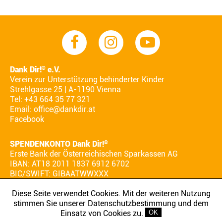
Dank Dir!
e.V.
®
Verein zur Unterstützung behinderter Kinder
Strehlgasse 25 | A-1190 Vienna
Tel: +43 664 35 77 321
Email:
office@dankdir.at
Facebook
SPENDENKONTO Dank Dir!
®
Erste Bank der Österreichischen Sparkassen AG
IBAN: AT18 2011 1837 6912 6702
BIC/SWIFT: GIBAATWWXXX
Diese Seite verwendet Cookies. Mit der weiteren Nutzung
stimmen Sie unserer Datenschutzbestimmung und dem
AGB
IMPRESSUM
DATENSCHUTZ
Einsatz von Cookies zu.
OK