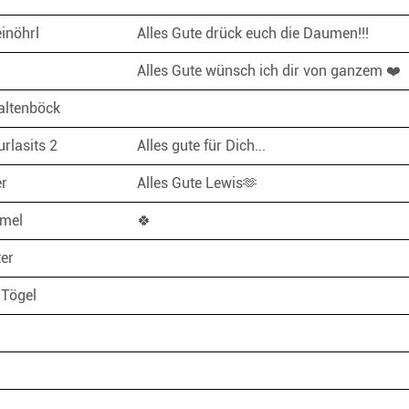
inöhrl
Alles Gute drück euch die Daumen!!!
Alles Gute wünsch ich dir von ganzem ❤️
altenböck
urlasits 2
Alles gute für Dich...
er
Alles Gute Lewis🫶
mmel
🍀
ter
 Tögel