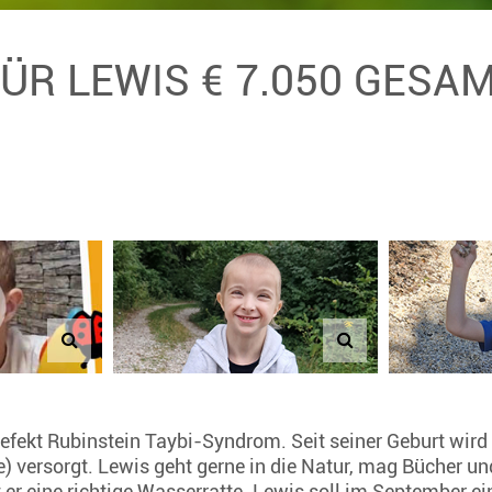
FÜR LEWIS € 7.050 GESA
efekt Rubinstein Taybi-Syndrom. Seit seiner Geburt wird 
versorgt. Lewis geht gerne in die Natur, mag Bücher und
 er eine richtige Wasserratte. Lewis soll im September e