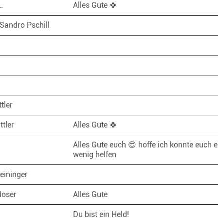
L.
Alles Gute 🍀
 Sandro Pschill
ttler
ttler
Alles Gute 🍀
Alles Gute euch 😍 hoffe ich konnte euch e
wenig helfen
teininger
Moser
Alles Gute
Du bist ein Held!