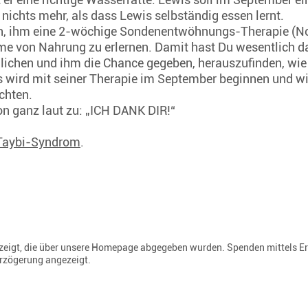
nichts mehr, als dass Lewis selbständig essen lernt.
h, ihm eine 2-wöchige Sondenentwöhnungs-Therapie (No-
me von Nahrung zu erlernen. Damit hast Du wesentlich d
ichen und ihm die Chance gegeben, herauszufinden, wie
s wird mit seiner Therapie im September beginnen und w
ichten.
hon ganz laut zu: „ICH DANK DIR!“
Taybi-Syndrom
.
gezeigt, die über unsere Homepage abgegeben wurden. Spenden mittels E
erzögerung angezeigt.