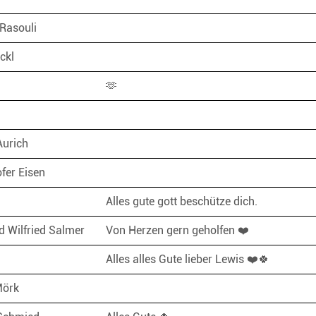
Rasouli
ckl
🫶
Aurich
fer Eisen
Alles gute gott beschütze dich.
d Wilfried Salmer
Von Herzen gern geholfen ❤️
Alles alles Gute lieber Lewis ❤️🍀
Mörk