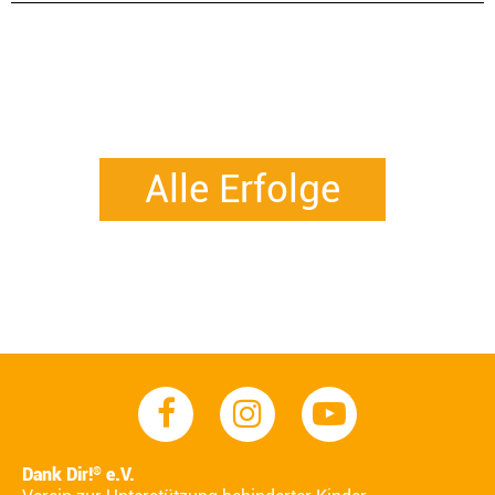
Alle Erfolge
Dank Dir!
e.V.
®