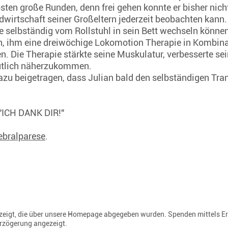
sten große Runden, denn frei gehen konnte er bisher nich
ndwirtschaft seiner Großeltern jederzeit beobachten kann.
te selbständig vom Rollstuhl in sein Bett wechseln könne
h, ihm eine dreiwöchige Lokomotion Therapie in Kombinat
n. Die Therapie stärkte seine Muskulatur, verbesserte se
eutlich näherzukommen.
zu beigetragen, dass Julian bald den selbständigen Tran
: "ICH DANK DIR!"
rebralparese
.
gezeigt, die über unsere Homepage abgegeben wurden. Spenden mittels E
erzögerung angezeigt.