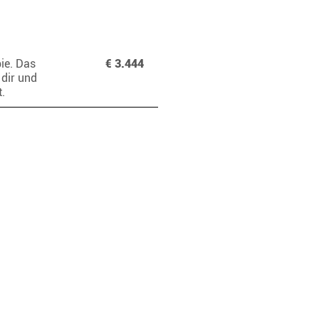
pie. Das
€ 3.444
dir und
t.