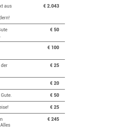
kt aus
€ 2.043
ndern!
Gute
€ 50
n.
€ 100
 der
€ 25
€ 20
s Gute.
€ 50
eise!
€ 25
en
€ 245
Alles