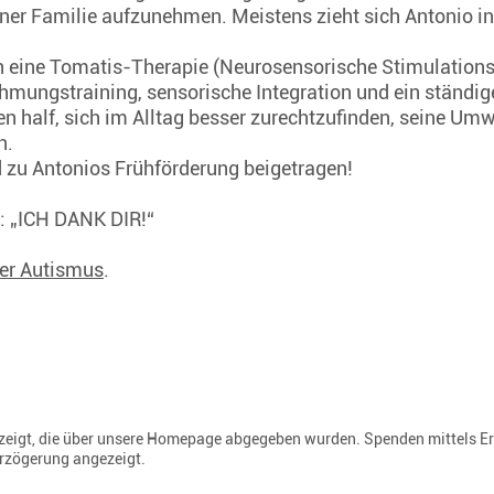
iner Familie aufzunehmen. Meistens zieht sich Antonio in
n eine Tomatis-Therapie (Neurosensorische Stimulationst
hmungstraining, sensorische Integration und ein ständig
en half, sich im Alltag besser zurechtzufinden, seine U
n.
 zu Antonios Frühförderung beigetragen!
u: „ICH DANK DIR!“
her Autismus
.
gezeigt, die über unsere Homepage abgegeben wurden. Spenden mittels E
erzögerung angezeigt.