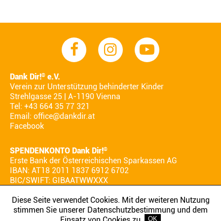
Dank Dir!
e.V.
®
Verein zur Unterstützung behinderter Kinder
Strehlgasse 25 | A-1190 Vienna
Tel: +43 664 35 77 321
Email:
office@dankdir.at
Facebook
SPENDENKONTO Dank Dir!
®
Erste Bank der Österreichischen Sparkassen AG
IBAN: AT18 2011 1837 6912 6702
BIC/SWIFT: GIBAATWWXXX
Diese Seite verwendet Cookies. Mit der weiteren Nutzung
stimmen Sie unserer Datenschutzbestimmung und dem
AGB
IMPRESSUM
DATENSCHUTZ
Einsatz von Cookies zu.
OK