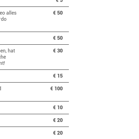
€ 5
eo alles
€ 50
rdo
!
€ 50
en, hat
€ 30
che
mmt!
€ 15
d
€ 100
€ 10
€ 20
€ 20