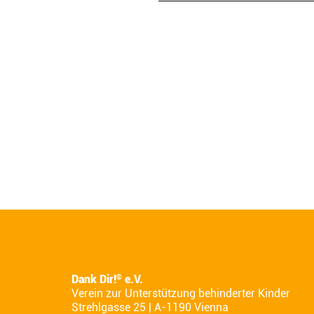
Dank Dir!
e.V.
®
Verein zur Unterstützung behinderter Kinder
Strehlgasse 25 | A-1190 Vienna