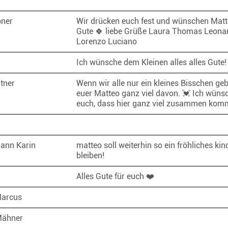
bner
Wir drücken euch fest und wünschen Matt
Gute 🍀 liebe Grüße Laura Thomas Leona
Lorenzo Luciano
Ich wünsche dem Kleinen alles alles Gute
itner
Wenn wir alle nur ein kleines Bisschen geb
euer Matteo ganz viel davon. 💓 Ich wüns
euch, dass hier ganz viel zusammen ko
ann Karin
matteo soll weiterhin so ein fröhliches kin
bleiben!
Alles Gute für euch ❤️
Marcus
Mähner