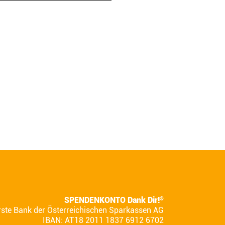
SPENDENKONTO Dank Dir!
®
rste Bank der Österreichischen Sparkassen AG
IBAN: AT18 2011 1837 6912 6702