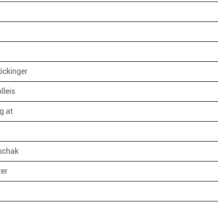
öckinger
lleis
g.at
uschak
zer
.