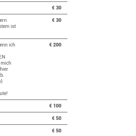
€ 30
tern
€ 30
stem ist
enn ich
€ 200
EN
 mich
hier
zb.
o)
Gute!
€ 100
€ 50
€ 50