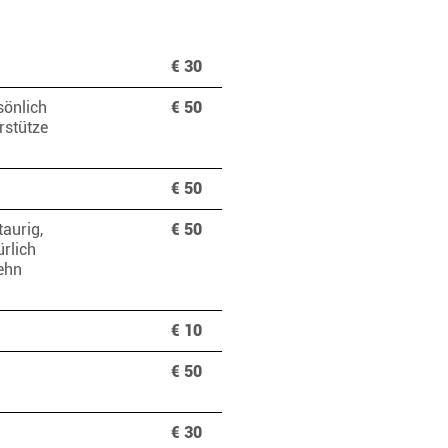
€ 30
sönlich
€ 50
rstütze
€ 50
aurig,
€ 50
rlich
sehn
€ 10
€ 50
€ 30