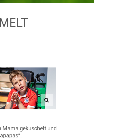
MMELT
, von Mama gekuschelt und
bapapas“.