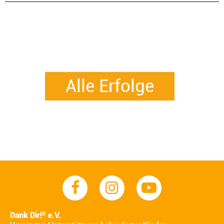
Alle Erfolge
Dank Dir!
e.V.
®