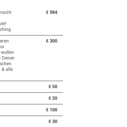
ünscht
€ 984
te!
asching
seren
€ 300
zur
 wollen
i Deiner
nschen
 & alle
€ 50
€ 20
€ 100
€ 30