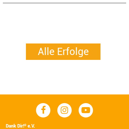
Alle Erfolge
Dank Dir!
e.V.
®