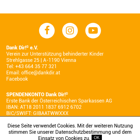
Dank Dir!
e.V.
®
Verein zur Unterstützung behinderter Kinder
Strehlgasse 25 | A-1190 Vienna
Tel: +43 664 35 77 321
Email:
office@dankdir.at
Facebook
SPENDENKONTO Dank Dir!
®
Erste Bank der Österreichischen Sparkassen AG
IBAN: AT18 2011 1837 6912 6702
BIC/SWIFT: GIBAATWWXXX
Diese Seite verwendet Cookies. Mit der weiteren Nutzung
stimmen Sie unserer Datenschutzbestimmung und dem
AGB
IMPRESSUM
DATENSCHUTZ
Einsatz von Cookies zu.
OK