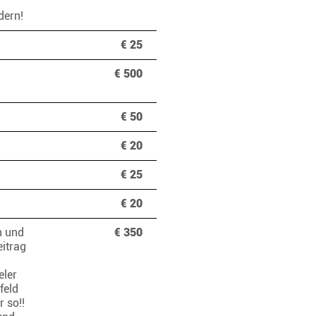
ndern!
€ 25
€ 500
€ 50
€ 20
€ 25
€ 20
n und
€ 350
eitrag
eler
feld
r so!!