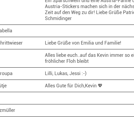
Ein Sparschwein und eine Austria-Fahne 
Austria-Stickers machen sich in der näch
Zeit auf den Weg zu dir! Liebe Grüße Patri
Schmidinger
abella
hrittwieser
Liebe Grüße von Emilia und Familie!
Alles liebe euch..auf das Kevin immer so e
fröhlicher Floh bleibt
roupa
Lilli, Lukas, Jessi :-)
ütje
Alles Gute für Dich,Kevin 💖
zmüller