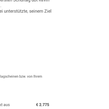
n.
i unterstützte, seinem Ziel
rlagscheinen bzw. von Ihrem
kt aus
€ 2.775