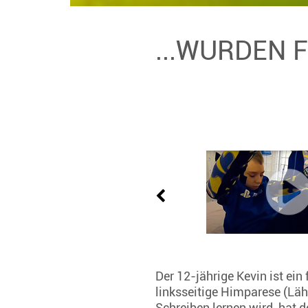
...WURDEN 
Der 12-jährige Kevin ist ein
linksseitige Himparese (Läh
Schreiben lernen wird, hat 