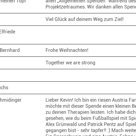
meinen Topf
allen „Allgemeinen Spenden“ während des
Projektzeitraumes. Wir danken allen Spe
Viel Glück auf deinem Weg zum Ziel!
Elfriede
r
 Bernhard
Frohe Weihnachten!
Together we are strong
uchs
chmidinger
Lieber Kevin! Ich bin ein riesen Austria Fa
möchte mit dieser Spende einen kleinen B
zu deinen Therapien leisten. Ich habe dich
gesehen, wie du beim Fußballspiel mit Spi
Alex Grünwald und Patrick Pentz auf Spiel
gegangen bist - sehr tapfer!! :) Mach weite