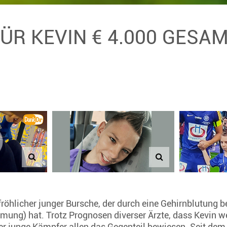
FÜR KEVIN € 4.000 GESA
 fröhlicher junger Bursche, der durch eine Gehirnblutung b
mung) hat. Trotz Prognosen diverser Ärzte, dass Kevin w
der junge Kämpfer allen das Gegenteil bewiesen. Seit dem