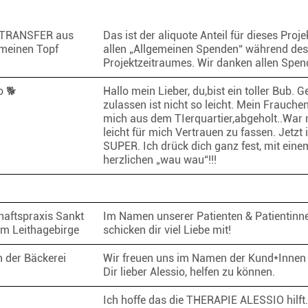
TRANSFER aus
Das ist der aliquote Anteil für dieses Proje
meinen Topf
allen „Allgemeinen Spenden“ während des
Projektzeitraumes. Wir danken allen Spe
o 🐕
Hallo mein Lieber, du,bist ein toller Bub. G
zulassen ist nicht so leicht. Mein Frauche
mich aus dem TIerquartier,abgeholt..War 
leicht für mich Vertrauen zu fassen. Jetzt i
SUPER. Ich drück dich ganz fest, mit eine
herzlichen „wau wau“!!!
aftspraxis Sankt
Im Namen unserer Patienten & Patientinne
m Leithagebirge
schicken dir viel Liebe mit!
 der Bäckerei
Wir freuen uns im Namen der Kund*Innen 
Dir lieber Alessio, helfen zu können.
Ich hoffe das die THERAPIE ALESSIO hilft.