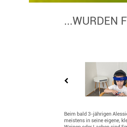
...WURDEN 
Beim bald 3-jährigen Alessi
meistens in seine eigene, kl
Weinen oder Lachen sind Em