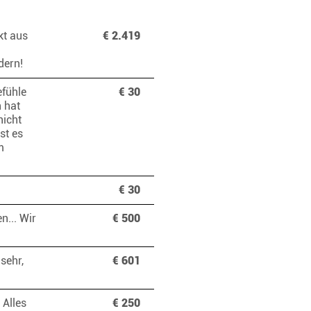
kt aus
€ 2.419
ndern!
efühle
€ 30
n hat
nicht
st es
m
€ 30
n... Wir
€ 500
sehr,
€ 601
 Alles
€ 250