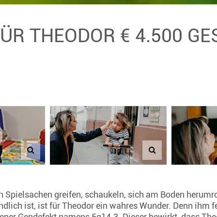
FÜR THEODOR € 4.500 G
ch Spielsachen greifen, schaukeln, sich am Boden herumr
ndlich ist, ist für Theodor ein wahres Wunder. Denn ihm f
ner Gendefekt namens 5q14.3. Dieser bewirkt, dass Theo