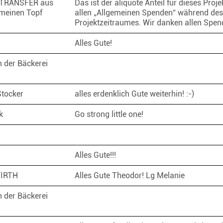
TRANSFER aus
Das ist der aliquote Anteil für dieses Proje
meinen Topf
allen „Allgemeinen Spenden“ während des
Projektzeitraumes. Wir danken allen Spe
Alles Gute!
 der Bäckerei
Stocker
alles erdenklich Gute weiterhin! :-)
nk
Go strong little one!
Alles Gute!!!
WIRTH
Alles Gute Theodor! Lg Melanie
 der Bäckerei