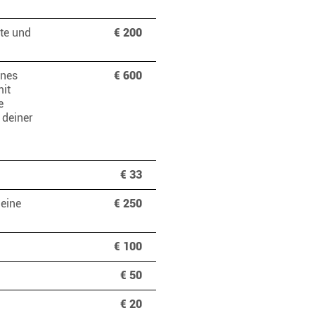
te und
€ 200
önes
€ 600
mit
e
 deiner
€ 33
Deine
€ 250
€ 100
€ 50
€ 20