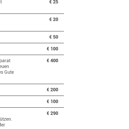
t
€ 25
€ 20
€ 50
€ 100
parat
€ 400
reuen
es Gute
€ 200
€ 100
€ 290
ützen.
der