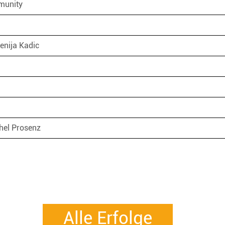
munity
Senija Kadic
chel Prosenz
Alle Erfolge