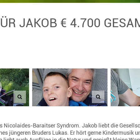
FÜR JAKOB € 4.700 GES
s Nicolaides-Baraitser Syndrom. Jakob liebt die Gesells
nes jüngeren Bruders Lukas. Er hört gerne Kindermusik 
ob liebt auch Ausflüge in die Natur und genießt kleine Wa