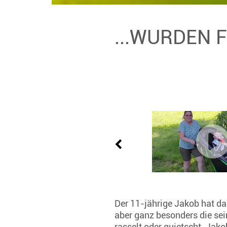
...WURDEN 
Der 11-jährige Jakob hat da
aber ganz besonders die sei
rasselt oder quietscht. Jak