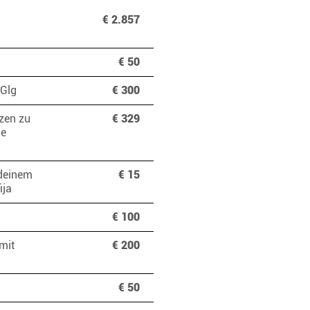
€ 2.857
€ 50
. Glg
€ 300
tzen zu
€ 329
ie
 deinem
€ 15
fija
€ 100
mit
€ 200
€ 50