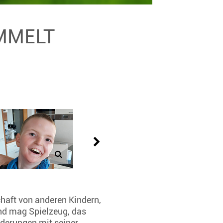
AMMELT
chaft von anderen Kindern,
und mag Spielzeug, das
nderungen mit seiner