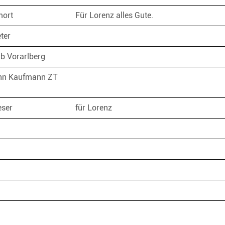
Amort
Für Lorenz alles Gute.
eter
ub Vorarlberg
nn Kaufmann ZT
eser
für Lorenz