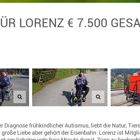
FÜR LORENZ € 7.500 GE
r Diagnose frühkindlicher Autismus, liebt die Natur, Tie
 große Liebe aber gehört der Eisenbahn. Lorenz ist Mitgl
gt am liebsten jede freie Minute damit, Züge zu beobachte