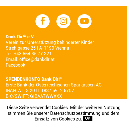
Dank Dir!
e.V.
®
Verein zur Unterstützung behinderter Kinder
Strehlgasse 25 | A-1190 Vienna
Tel: +43 664 35 77 321
Email:
office@dankdir.at
Facebook
SPENDENKONTO Dank Dir!
®
Erste Bank der Österreichischen Sparkassen AG
IBAN: AT18 2011 1837 6912 6702
BIC/SWIFT: GIBAATWWXXX
Diese Seite verwendet Cookies. Mit der weiteren Nutzung
stimmen Sie unserer Datenschutzbestimmung und dem
AGB
IMPRESSUM
DATENSCHUTZ
Einsatz von Cookies zu.
OK