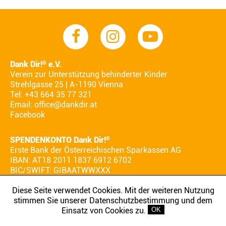
Dank Dir!
e.V.
®
Verein zur Unterstützung behinderter Kinder
Strehlgasse 25 | A-1190 Vienna
Tel: +43 664 35 77 321
Email:
office@dankdir.at
Facebook
SPENDENKONTO Dank Dir!
®
Erste Bank der Österreichischen Sparkassen AG
IBAN: AT18 2011 1837 6912 6702
BIC/SWIFT: GIBAATWWXXX
Diese Seite verwendet Cookies. Mit der weiteren Nutzung
stimmen Sie unserer Datenschutzbestimmung und dem
AGB
IMPRESSUM
DATENSCHUTZ
Einsatz von Cookies zu.
OK