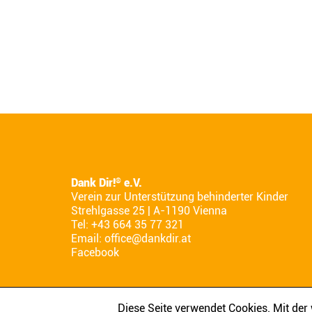
Dank Dir!
e.V.
®
Verein zur Unterstützung behinderter Kinder
Strehlgasse 25 | A-1190 Vienna
Tel: +43 664 35 77 321
Email:
office@dankdir.at
Facebook
Diese Seite verwendet Cookies. Mit de