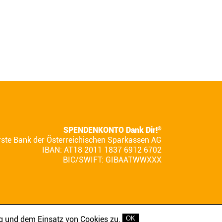
SPENDENKONTO Dank Dir!
®
rste Bank der Österreichischen Sparkassen AG
IBAN: AT18 2011 1837 6912 6702
BIC/SWIFT: GIBAATWWXXX
g und dem Einsatz von Cookies zu.
OK