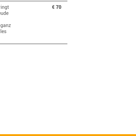
ringt
€ 70
eude
 ganz
les