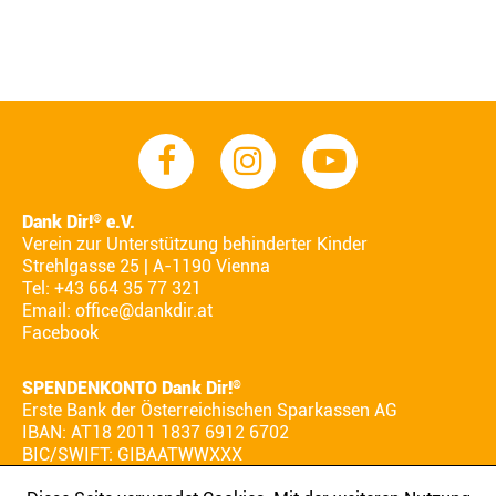
Dank Dir!
e.V.
®
Verein zur Unterstützung behinderter Kinder
Strehlgasse 25 | A-1190 Vienna
Tel: +43 664 35 77 321
Email:
office@dankdir.at
Facebook
SPENDENKONTO Dank Dir!
®
Erste Bank der Österreichischen Sparkassen AG
IBAN: AT18 2011 1837 6912 6702
BIC/SWIFT: GIBAATWWXXX