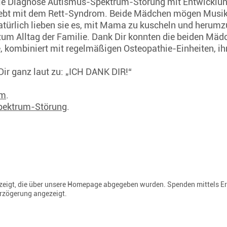
die Diagnose Autismus-Spektrum-Störung mit Entwicklun
 lebt mit dem Rett-Syndrom. Beide Mädchen mögen Musik.
türlich lieben sie es, mit Mama zu kuscheln und herumz
um Alltag der Familie. Dank Dir konnten die beiden Mädc
 kombiniert mit regelmäßigen Osteopathie-Einheiten, ihr
Dir ganz laut zu: „ICH DANK DIR!“
om
.
pektrum-Störung
.
gezeigt, die über unsere Homepage abgegeben wurden. Spenden mittels E
erzögerung angezeigt.