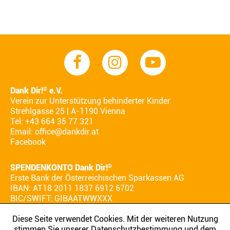
Dank Dir!
e.V.
®
Verein zur Unterstützung behinderter Kinder
Strehlgasse 25 | A-1190 Vienna
Tel: +43 664 35 77 321
Email:
office@dankdir.at
Facebook
SPENDENKONTO Dank Dir!
®
Erste Bank der Österreichischen Sparkassen AG
IBAN: AT18 2011 1837 6912 6702
BIC/SWIFT: GIBAATWWXXX
Diese Seite verwendet Cookies. Mit der weiteren Nutzung
stimmen Sie unserer Datenschutzbestimmung und dem
AGB
IMPRESSUM
DATENSCHUTZ